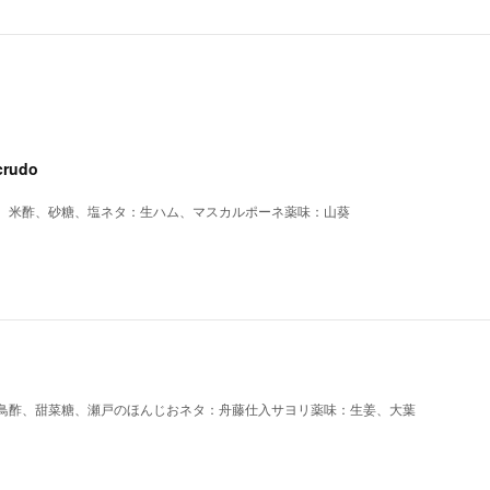
crudo
、米酢、砂糖、塩ネタ：生ハム、マスカルポーネ薬味：山葵
鳥酢、甜菜糖、瀬戸のほんじおネタ：舟藤仕入サヨリ薬味：生姜、大葉