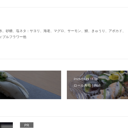
水、砂糖、塩ネタ：サヨリ、海老、マグロ、サーモン、鰻、きゅうり、アボカド、
ィブルフラワー他
2025.03.29 15:00
k
ロール寿司｜Roll
PR