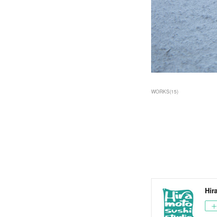
WORKS
(
15
)
Hir