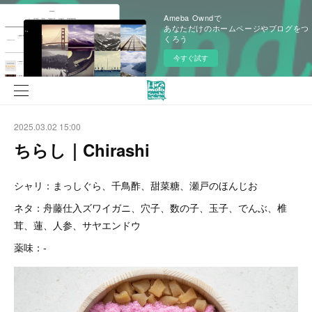
Ameba Owndで
あなただけのホームページやブログをつ
くろう
今すぐ試す
2025.03.02 15:00
ちらし｜Chirashi
シャリ：まっしぐら、千鳥酢、甜菜糖、瀬戸のほんじお
ネタ：舟藤仕入ズワイガニ、穴子、数の子、玉子、でんぶ、椎
茸、蓮、人参、サヤエンドウ
薬味：-