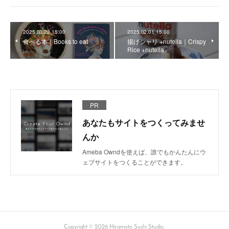
2025.03.22 15:00
2025.02.01 15:00
食べる本｜Books to eat
揚げシャリ +nutella｜Crispy
Rice +nutella
PR
あなたもサイトをつくってみませ
んか
Ameba Owndを使えば、誰でもかんたんにウ
ェブサイトをつくることができます。
Copyright ©
2026
Hiramoto Sushi Studio
.