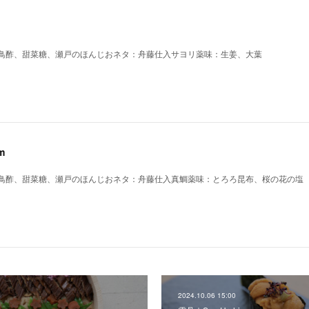
鳥酢、甜菜糖、瀬戸のほんじおネタ：舟藤仕入サヨリ薬味：生姜、大葉
m
鳥酢、甜菜糖、瀬戸のほんじおネタ：舟藤仕入真鯛薬味：とろろ昆布、桜の花の塩
2024.10.06 15:00