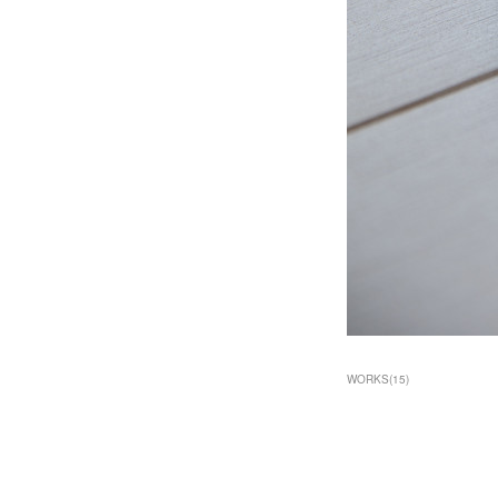
WORKS
(
15
)