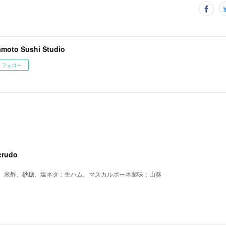
amoto Sushi Studio
フォロー
crudo
、米酢、砂糖、塩ネタ：生ハム、マスカルポーネ薬味：山葵