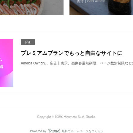
雲丹｜Sea Urchin
PR
プレミアムプランでもっと自由なサイトに
Ameba Owndで、広告非表示、画像容量無制限、ページ数無制限な
Copyright ©
2026
Hiramoto Sushi Studio
.
Powered by
無料でホームページをつくろう
AmebaOwnd